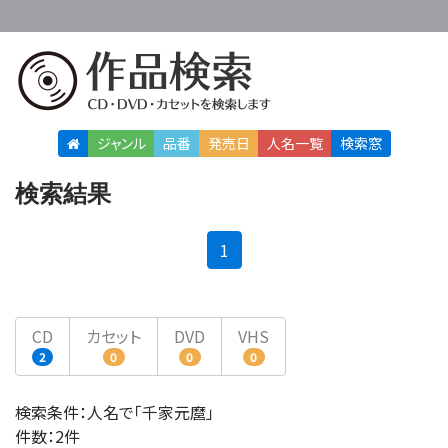
ジャンル
品番
発売日
人名
一覧
検索窓
検索結果
(current)
1
CD
カセット
DVD
VHS
2
0
0
0
検索条件：人名で「千家元麿」
件数：2件