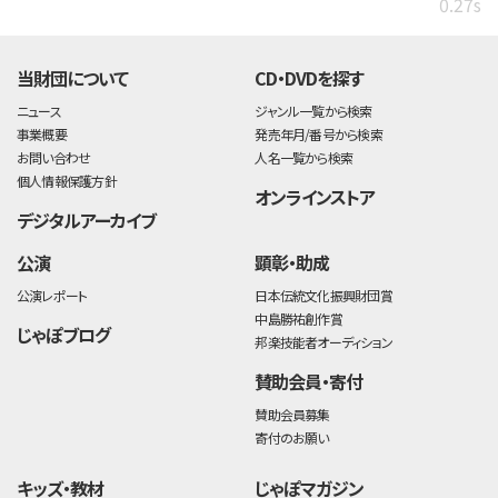
0.27s
当財団について
CD・DVDを探す
ニュース
ジャンル一覧から検索
事業概要
発売年月/番号から検索
お問い合わせ
人名一覧から検索
個人情報保護方針
オンラインストア
デジタルアーカイブ
公演
顕彰・助成
公演レポート
日本伝統文化振興財団賞
中島勝祐創作賞
じゃぽブログ
邦楽技能者オーディション
賛助会員・寄付
賛助会員募集
寄付のお願い
キッズ・教材
じゃぽマガジン