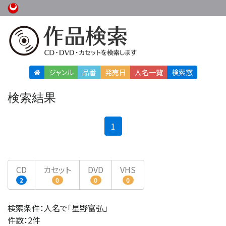
ジャンル
品番
発売日
人名
一覧
検索窓
検索結果
(current)
1
CD
カセット
DVD
VHS
2
0
0
0
検索条件：人名で「星野富弘」
件数：2件