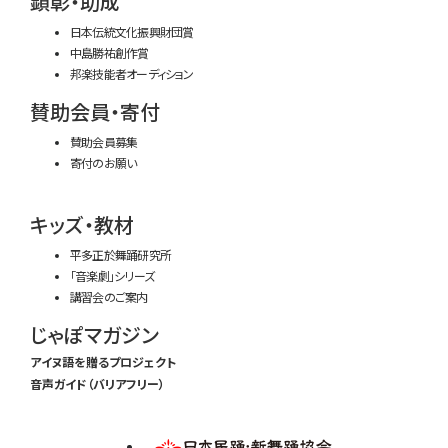
顕彰・助成
日本伝統文化振興財団賞
中島勝祐創作賞
邦楽技能者オーディション
賛助会員・寄付
賛助会員募集
寄付のお願い
キッズ・教材
平多正於舞踊研究所
「音楽劇」シリーズ
講習会のご案内
じゃぽマガジン
アイヌ語を贈るプロジェクト
音声ガイド（バリアフリー）