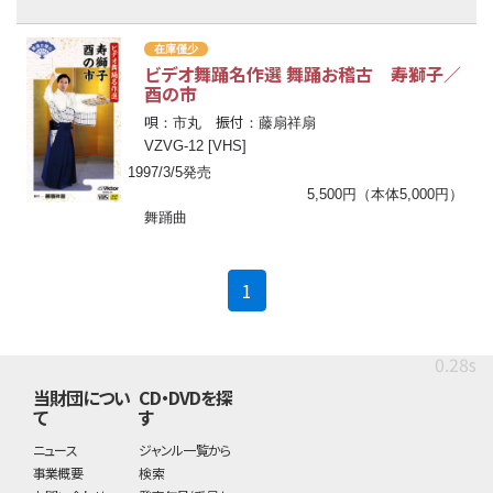
在庫僅少
ビデオ舞踊名作選 舞踊お稽古 寿獅子／
酉の市
唄
振付
：市丸
：藤扇祥扇
VZVG-12 [VHS]
1997/3/5発売
5,500円（本体5,000円）
舞踊曲
(current)
1
0.28s
当財団につい
CD・DVDを探
て
す
ニュース
ジャンル一覧から
事業概要
検索