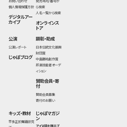
お問い合わせ
発売年月/番号か
個人情報保護方針
ら検索
人名一覧から検索
デジタルアー
カイブ
オンラインス
トア
公演
顕彰・助成
公演レポート
日本伝統文化振興
財団賞
じゃぽブログ
中島勝祐創作賞
邦楽技能者オーデ
ィション
賛助会員・寄
付
賛助会員募集
寄付のお願い
キッズ・教材
じゃぽマガジ
ン
平多正於舞踊研究
アイヌ語を贈るプ