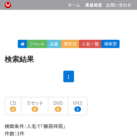
ジャンル
品番
発売日
人名
一覧
検索窓
検索結果
(current)
1
CD
カセット
DVD
VHS
0
0
0
3
検索条件：人名で「藤扇祥扇」
件数：3件