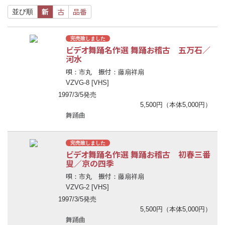
新
古
品番
並び順
完売致しました
ビデオ舞踊名作選 舞踊お稽古 五万石／
河水
唄
振付
：市丸
：藤扇祥扇
VZVG-8 [VHS]
1997/3/5発売
5,500円（本体5,000円）
舞踊曲
完売致しました
ビデオ舞踊名作選 舞踊お稽古 初春三番
叟／京の四季
唄
振付
：市丸
：藤扇祥扇
VZVG-2 [VHS]
1997/3/5発売
5,500円（本体5,000円）
舞踊曲