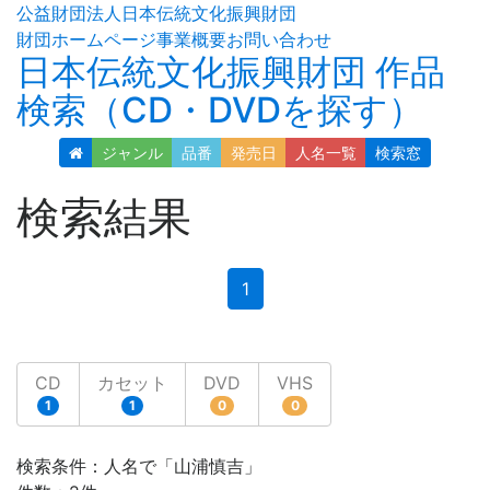
公益財団法人日本伝統文化振興財団
財団ホームページ
事業概要
お問い合わせ
日本伝統文化振興財団 作品
検索（CD・DVDを探す）
ジャンル
品番
発売日
人名
一覧
検索窓
検索結果
(current)
1
CD
カセット
DVD
VHS
1
1
0
0
検索条件：人名で「山浦慎吉」