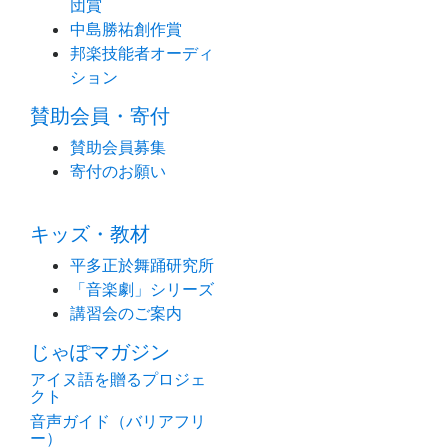
団賞
中島勝祐創作賞
邦楽技能者オーディ
ション
賛助会員・寄付
賛助会員募集
寄付のお願い
キッズ・教材
平多正於舞踊研究所
「音楽劇」シリーズ
講習会のご案内
じゃぽマガジン
アイヌ語を贈るプロジェ
クト
音声ガイド（バリアフリ
ー）