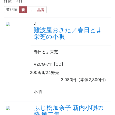
件数：2件
並び順
新
古
品番
♪
難波屋おきた／春日とよ
栄芝の小唄
春日とよ栄芝
VZCG-711 [CD]
2009/6/24発売
3,080円（本体2,800円）
小唄
ふじ松加奈子 新内小唄の
粋 第二集