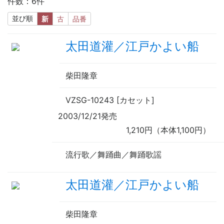
件数：6件
並び順
新
古
品番
太田道灌／江戸かよい船
柴田隆章
VZSG-10243 [カセット]
2003/12/21発売
1,210円（本体1,100円）
流行歌／舞踊曲／舞踊歌謡
太田道灌／江戸かよい船
柴田隆章