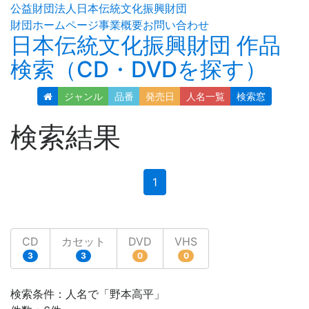
公益財団法人日本伝統文化振興財団
財団ホームページ
事業概要
お問い合わせ
日本伝統文化振興財団 作品
検索（CD・DVDを探す）
ジャンル
品番
発売日
人名
一覧
検索窓
検索結果
(current)
1
CD
カセット
DVD
VHS
3
3
0
0
検索条件：人名で「野本高平」