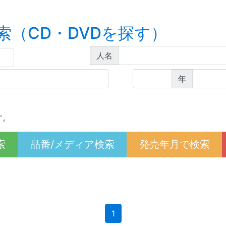
索（CD・DVDを探す）
人名
年
す。
索
品番/メディア検索
発売年月で検索
(current)
1