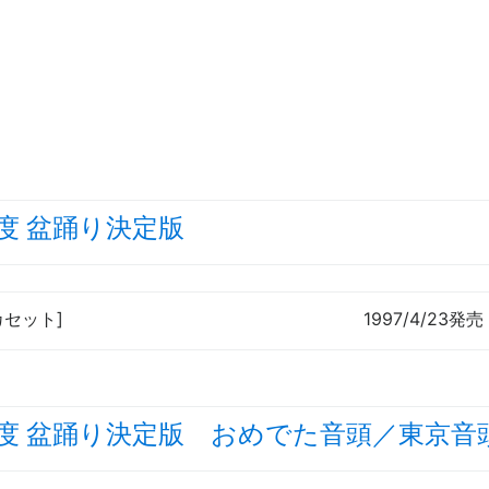
度 盆踊り決定版
[カセット]
1997/4/23発売
度 盆踊り決定版 おめでた音頭／東京音