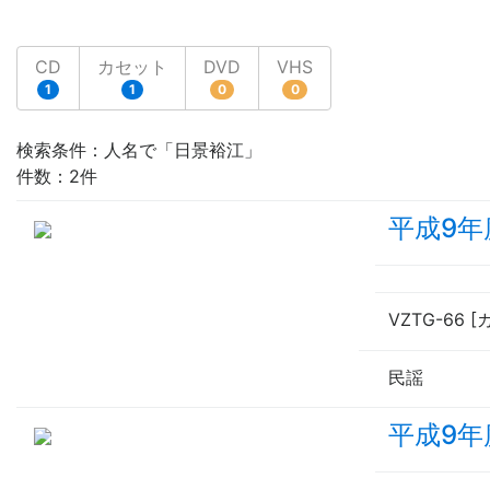
CD
カセット
DVD
VHS
1
1
0
0
検索条件：人名で「日景裕江」
件数：2件
平成9年
VZTG-66 
民謡
平成9年