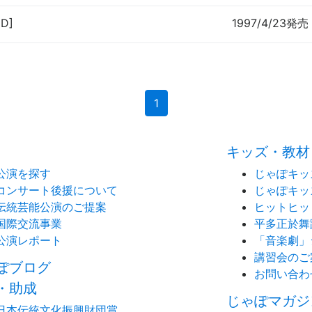
CD]
1997/4/23発売
(current)
1
キッズ・教材
公演を探す
じゃぽキッ
コンサート後援について
じゃぽキッ
伝統芸能公演のご提案
ヒットヒッ
国際交流事業
平多正於舞
公演レポート
「音楽劇」
講習会のご
ぽブログ
お問い合わ
・助成
じゃぽマガジ
日本伝統文化振興財団賞