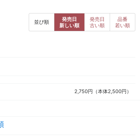
発売日
発売日
品番
並び順
新
しい順
古
い順
若い順
2,750円（本体2,500円）
頭