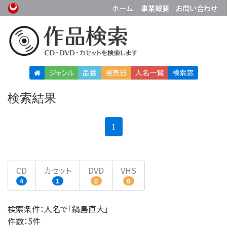
ジャンル
品番
発売日
人名
一覧
検索窓
検索結果
(current)
1
CD
カセット
DVD
VHS
4
1
0
0
検索条件：人名で「鍋島直大」
件数：5件