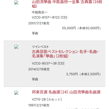
山田流箏曲 中能島欣一全集 古典篇（16枚
組）
中能島欣一
〜
VZCG-8107
8122 [CD]
2001/7/21発売
55,000円（本体50,000円）
箏曲
ツインベスト
古典芸能ベストセレクション 名手・名曲・
名演集「箏曲」（2枚組）
〜
VZCG-8537
38 [CD]
2014/2/19発売
2,750円（本体2,500円）
箏曲
邦楽百選 名曲選［24］ 山田流箏曲名曲選
VZTG-28 [カセット]
1997/2/21発売