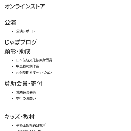
オンラインストア
公演
公演レポート
じゃぽブログ
顕彰・助成
日本伝統文化振興財団賞
中島勝祐創作賞
邦楽技能者オーディション
賛助会員・寄付
賛助会員募集
寄付のお願い
キッズ・教材
平多正於舞踊研究所