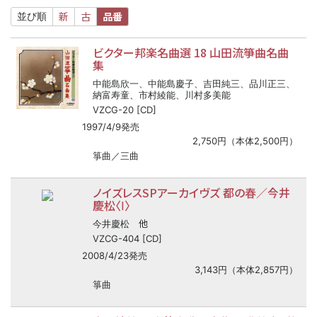
新
古
品番
並び順
ビクター邦楽名曲選 18 山田流箏曲名曲
集
中能島欣一、中能島慶子、吉田純三、品川正三、
納富寿童、市村綾能、川村多美能
VZCG-20 [CD]
1997/4/9発売
2,750円（本体2,500円）
箏曲／三曲
ノイズレスSPアーカイヴズ 都の春／今井
慶松〈Ⅰ〉
他
今井慶松
VZCG-404 [CD]
2008/4/23発売
3,143円（本体2,857円）
箏曲