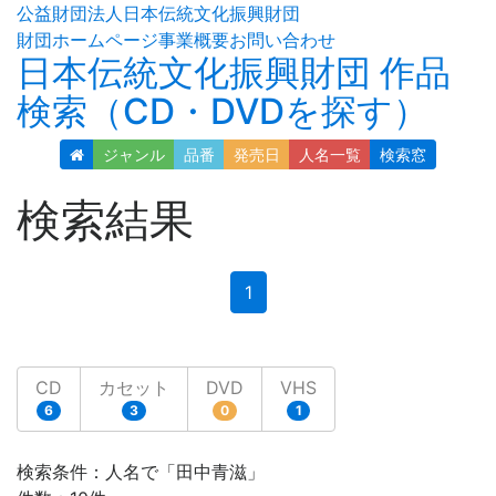
公益財団法人日本伝統文化振興財団
財団ホームページ
事業概要
お問い合わせ
日本伝統文化振興財団 作品
検索（CD・DVDを探す）
ジャンル
品番
発売日
人名
一覧
検索窓
検索結果
(current)
1
CD
カセット
DVD
VHS
6
3
0
1
検索条件：人名で「田中青滋」