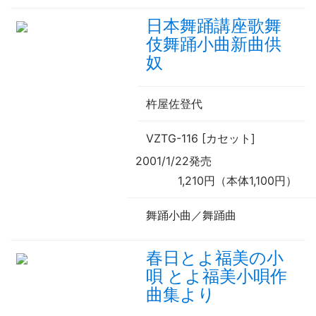
日本舞踊講座歌舞
伎舞踊小曲新曲供
奴
杵屋佐登代
VZTG-116 [カセット]
2001/1/22発売
1,210円（本体1,100円）
舞踊小曲／舞踊曲
春日とよ福美の小
唄 とよ福美小唄作
曲集より