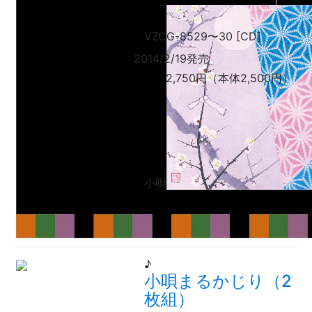
VZCG-8529
〜
30 [CD]
2014/2/19発売
2,750円（本体2,500円）
小唄
♪
小唄まるかじり（2
枚組）