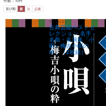
件数：10件
並び順
新
古
品番
ツインベスト
古典芸能ベストセ
レクション 名手・
名曲・名演集「小
唄～梅吉小唄の
粋」（2枚組）