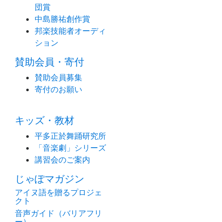
団賞
中島勝祐創作賞
邦楽技能者オーディ
ション
賛助会員・寄付
賛助会員募集
寄付のお願い
キッズ・教材
平多正於舞踊研究所
「音楽劇」シリーズ
講習会のご案内
じゃぽマガジン
アイヌ語を贈るプロジェ
クト
音声ガイド（バリアフリ
ー）