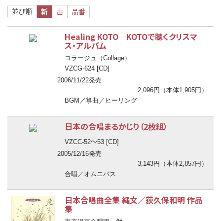
新
古
品番
並び順
Healing KOTO KOTOで聴くクリスマ
ス・アルバム
コラージュ（Collage）
VZCG-624 [CD]
2006/11/22発売
2,096円（本体1,905円）
BGM／箏曲／ヒーリング
日本の合唱まるかじり（2枚組）
〜
VZCC-52
53 [CD]
2005/12/16発売
3,143円（本体2,857円）
合唱／オムニバス
日本合唱曲全集 縄文／荻久保和明 作品
集