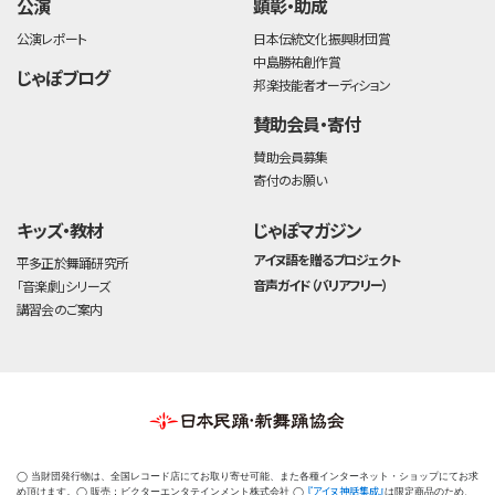
公演
顕彰・助成
公演レポート
日本伝統文化振興財団賞
中島勝祐創作賞
じゃぽブログ
邦楽技能者オーディション
賛助会員・寄付
賛助会員募集
寄付のお願い
キッズ・教材
じゃぽマガジン
アイヌ語を贈るプロジェクト
平多正於舞踊研究所
音声ガイド（バリアフリー）
「音楽劇」シリーズ
講習会のご案内
◯ 当財団発行物は、全国レコード店にてお取り寄せ可能、また各種インターネット・ショップにてお求
『アイヌ神話集成』
め頂けます。◯ 販売：ビクターエンタテインメント株式会社 ◯
は限定商品のため、