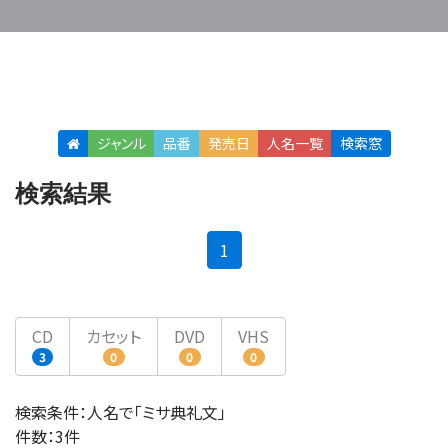
ジャンル
品番
発売日
人名
一覧
検索窓
検索結果
(current)
1
CD
カセット
DVD
VHS
3
0
0
0
検索条件：人名で「ミサ典礼文」
件数：3件