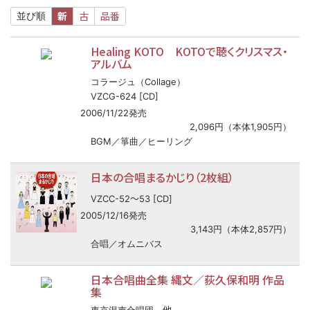
新
古
品番
並び順
Healing KOTO KOTOで聴くクリスマス・
アルバム
コラージュ（Collage）
VZCG-624 [CD]
2006/11/22発売
2,096円（本体1,905円）
BGM／箏曲／ヒーリング
日本の合唱まるかじり（2枚組）
〜
VZCC-52
53 [CD]
2005/12/16発売
3,143円（本体2,857円）
合唱／オムニバス
日本合唱曲全集 縄文／荻久保和明 作品
集
他