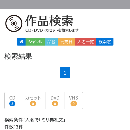
ジャンル
品番
発売日
人名
一覧
検索窓
検索結果
(current)
1
CD
カセット
DVD
VHS
3
0
0
0
検索条件：人名で「ミサ典礼文」
件数：3件