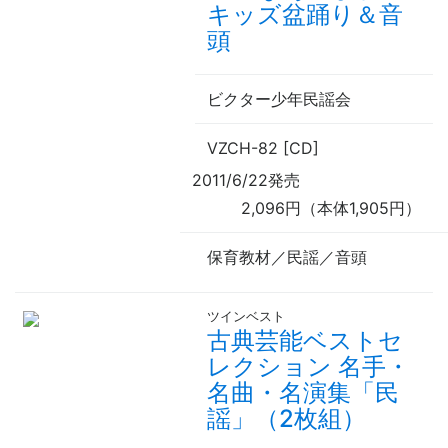
キッズ盆踊り＆音
頭
ビクター少年民謡会
VZCH-82 [CD]
2011/6/22発売
2,096円（本体1,905円）
保育教材／民謡／音頭
ツインベスト
古典芸能ベストセ
レクション 名手・
名曲・名演集「民
謡」（2枚組）