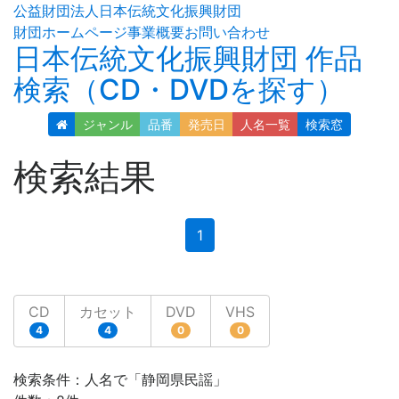
公益財団法人日本伝統文化振興財団
財団ホームページ
事業概要
お問い合わせ
日本伝統文化振興財団 作品
検索（CD・DVDを探す）
ジャンル
品番
発売日
人名
一覧
検索窓
検索結果
(current)
1
CD
カセット
DVD
VHS
4
4
0
0
検索条件：人名で「静岡県民謡」