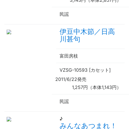
3,143円（本体2,857円）
民謡
伊豆中木節／日高
川甚句
富田房枝
VZSG-10593 [カセット]
2011/6/22発売
1,257円（本体1,143円）
民謡
♪
みんなあつまれ！