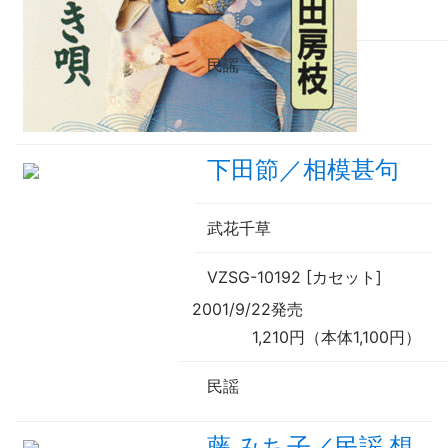
民謡
下田節／相模甚句
武花千草
VZSG-10192 [カセット]
2001/9/22発売
1,210円（本体1,100円）
民謡
藤 みち子／民謡 想