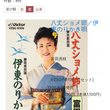
件数：8件
並び順
新
古
品番
八丈ショメ節／伊
東のりかき唄
富田房枝
VZSG-10109 [カセット]
1998/6/21発売
1,210円（本体1,100円）