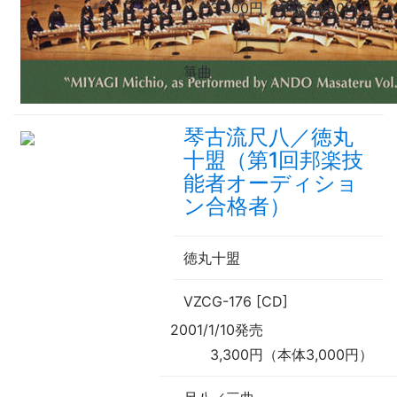
3,300円（本体3,000円）
箏曲
琴古流尺八／徳丸
十盟（第1回邦楽技
能者オーディショ
ン合格者）
徳丸十盟
VZCG-176 [CD]
2001/1/10発売
3,300円（本体3,000円）