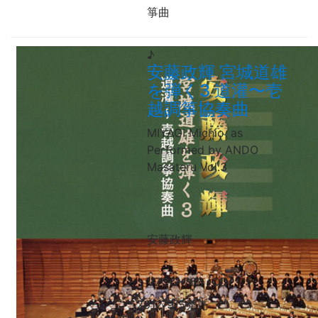
箏曲
♪
安藤政輝 宮城道雄
を弾く3 道灌
〜
壱
越調箏協奏曲
MIYAGI Michio, as
Performed by ANDO
Masateru Vol.3
安藤政輝
VZCG-768 [CD]
2012/9/5発売