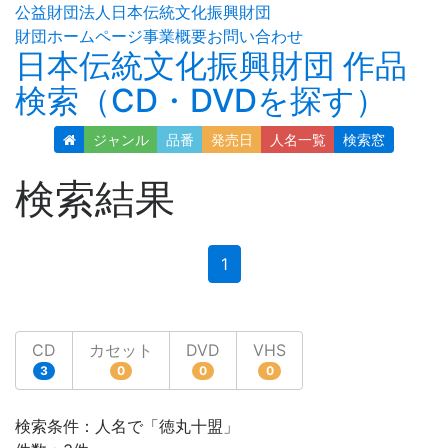
公益財団法人日本伝統文化振興財団
財団ホームページ
事業概要
お問い合わせ
日本伝統文化振興財団 作品
検索（CD・DVDを探す）
ジャンル
品番
発売日
人名
一覧
検索窓
検索結果
(current)
1
CD
カセット
DVD
VHS
3
0
0
0
検索条件：人名で「徳丸十盟」