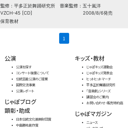
監修
音楽監修
：平多正於舞踊研究所
：五十嵐洋
VZCH-45 [CD]
2008/8/6発売
保育教材
(current)
1
公演
キッズ・教材
公演を探す
じゃぽキッズ運動会
コンサート後援について
じゃぽキッズ発表会
伝統芸能公演のご提案
ヒットヒットマーチ
国際交流事業
平多正於舞踊研究所
公演レポート
「音楽劇」シリーズ
講習会のご案内
じゃぽブログ
お問い合わせ・販売特約店
顕彰・助成
じゃぽマガジン
日本伝統文化振興財団賞
ニュース
中島勝祐創作賞