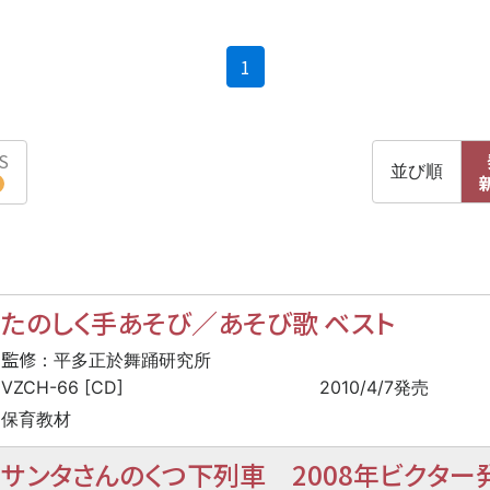
(current)
1
S
並び順
たのしく手あそび／あそび歌 ベスト
監修
：平多正於舞踊研究所
VZCH-66 [CD]
2010/4/7発売
保育教材
サンタさんのくつ下列車 2008年ビクター