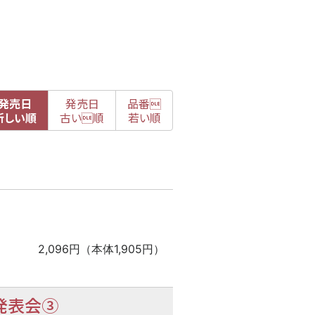
発売日
発売日
品番

新
しい順
古
い順
若い順
2,096円（本体1,905円）
発表会③