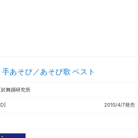
く手あそび／あそび歌 ベスト
正於舞踊研究所
CD]
2010/4/7発売