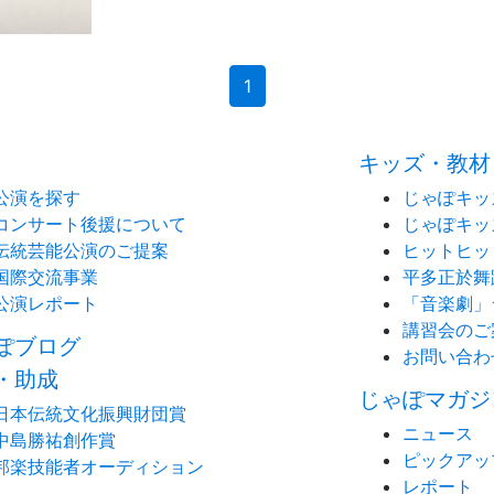
(current)
1
キッズ・教材
公演を探す
じゃぽキッ
コンサート後援について
じゃぽキッ
伝統芸能公演のご提案
ヒットヒッ
国際交流事業
平多正於舞
公演レポート
「音楽劇」
講習会のご
ぽブログ
お問い合わ
・助成
じゃぽマガジ
日本伝統文化振興財団賞
ニュース
中島勝祐創作賞
ピックアッ
邦楽技能者オーディション
レポート