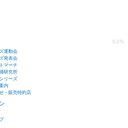
0.27s
ズ運動会
ズ発表会
トマーチ
踊研究所
シリーズ
案内
せ・販売特約店
ン
プ