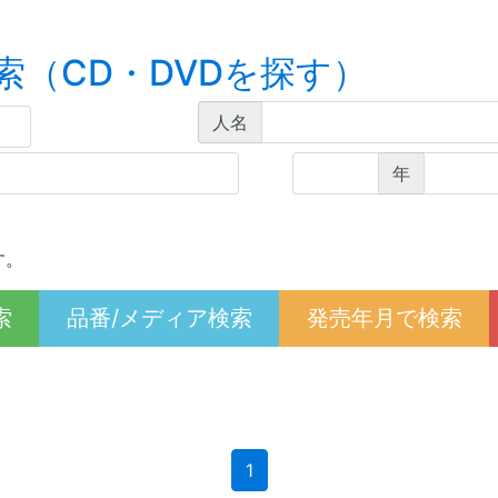
索（CD・DVDを探す）
人名
年
す。
索
品番/メディア検索
発売年月で検索
(current)
1