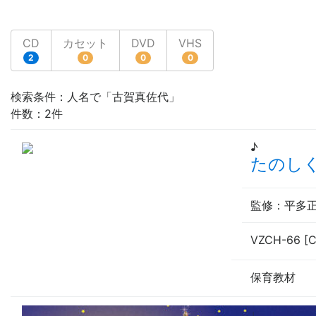
CD
カセット
DVD
VHS
2
0
0
0
検索条件：人名で「古賀真佐代」
件数：2件
♪
たのし
監修
：平多
VZCH-66 [
保育教材
♩