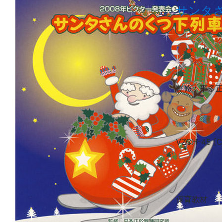
サンタ
監修
：平多
VZCH-45 [
保育教材