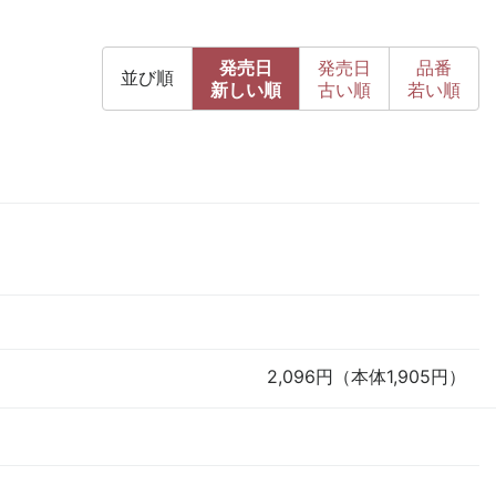
発売日
発売日
品番
並び順
新
しい順
古
い順
若い順
2,096円（本体1,905円）