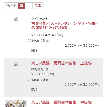
新
古
品番
並び順
ツインベスト
古典芸能ベストセレクション 名手・名曲・
名演集「民謡」（2枚組）
〜
VZCG-8547
48 [CD]
2014/3/19発売
2,750円（本体2,500円）
民謡
楽しい民謡 民踊基本曲集 上級編
他
鳴海重光
VZCG-778 [CD]
2013/4/17発売
2,200円（本体2,000円）
民謡
楽しい民謡 民踊基本曲集 中級編