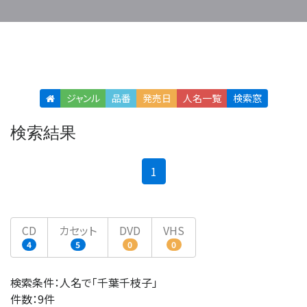
ジャンル
品番
発売日
人名
一覧
検索窓
検索結果
(current)
1
CD
カセット
DVD
VHS
4
5
0
0
検索条件：人名で「千葉千枝子」
件数：9件