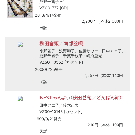
他
浅野千鶴子
VZCG-777 [CD]
2013/4/17発売
2,200円（本体2,000円）
民謡
秋田音頭／南部盆唄
小野花子、浅野和子、佐藤サワエ、田中アエ子、
浅野千鶴子、千葉千枝子／鳴海重光
VZSG-10552 [カセット]
2008/6/25発売
1,257円（本体1,143円）
民謡
BESTみんよう（秋田甚句／どんぱん節）
田中アエ子／鈴木正夫
VZSG-10143 [カセット]
1999/9/21発売
1,210円（本体1,100円）
民謡