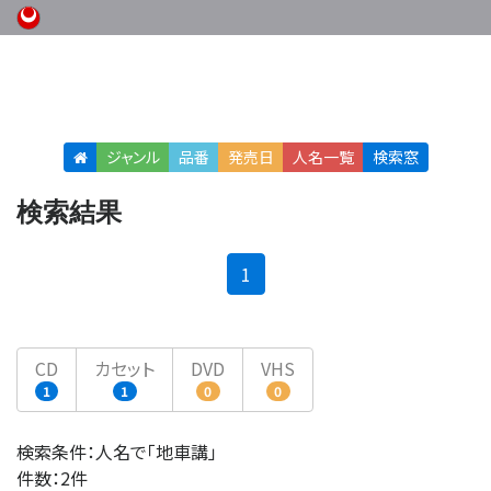
ジャンル
品番
発売日
人名
一覧
検索窓
検索結果
(current)
1
CD
カセット
DVD
VHS
1
1
0
0
検索条件：人名で「地車講」
件数：2件