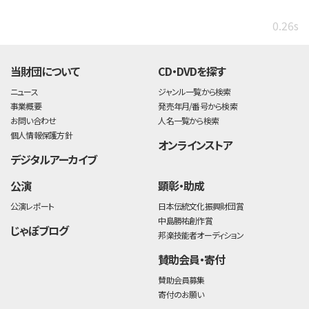
0.26s
当財団について
CD・DVDを探す
ニュース
ジャンル一覧から検索
事業概要
発売年月/番号から検索
お問い合わせ
人名一覧から検索
個人情報保護方針
オンラインストア
デジタルアーカイブ
公演
顕彰・助成
公演レポート
日本伝統文化振興財団賞
中島勝祐創作賞
じゃぽブログ
邦楽技能者オーディション
賛助会員・寄付
賛助会員募集
寄付のお願い