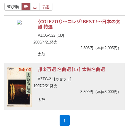
新
古
品番
並び順
〈COLEZO！〉
〜
コレゾ！BEST！
〜
日本の太
鼓 特選
VZCG-522 [CD]
2005/4/21発売
2,305円（本体2,095円）
太鼓
邦楽百選 名曲選［17］ 太鼓名曲選
VZTG-21 [カセット]
1997/2/21発売
3,300円（本体3,000円）
太鼓
(current)
1