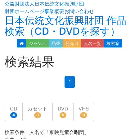
公益財団法人日本伝統文化振興財団
財団ホームページ
事業概要
お問い合わせ
日本伝統文化振興財団 作品
検索（CD・DVDを探す）
ジャンル
品番
発売日
人名
一覧
検索窓
検索結果
(current)
1
CD
カセット
DVD
VHS
4
0
0
0
検索条件：人名で「東映児童合唱団」