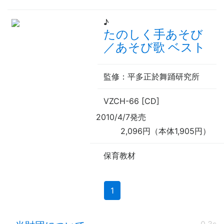
♪
たのしく手あそび
／あそび歌 ベスト
監修
：平多正於舞踊研究所
VZCH-66 [CD]
2010/4/7発売
2,096円（本体1,905円）
保育教材
(current)
1