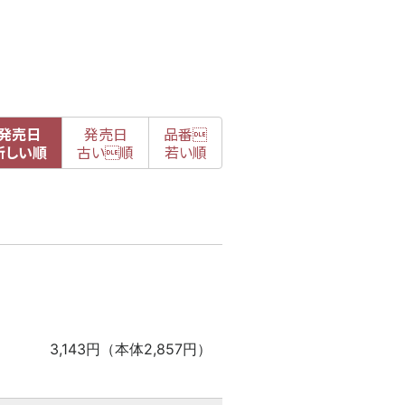
発売日
発売日
品番

新
しい順
古
い順
若い順
3,143円（本体2,857円）