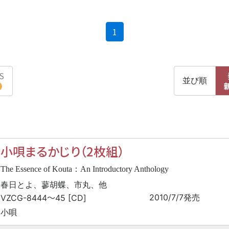
(current)
1
S
並び順
小唄まるかじり（2枚組）
The Essence of Kouta：An Introductory Anthology
春日とよ、蓼胡蝶、市丸、他
〜
2010/7/7発売
VZCG-8444
45 [CD]
小唄