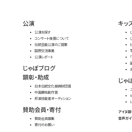
公演
キッ
公演を探す
コンサート後援について
伝統芸能公演のご提案
国際交流事業
公演レポート
じゃぽブログ
顕彰・助成
じゃ
日本伝統文化振興財団賞
中島勝祐創作賞
邦楽技能者オーディション
賛助会員・寄付
アイヌ語
音声ガイ
賛助会員募集
寄付のお願い