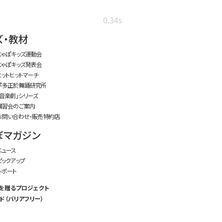
0.34s
ズ・教材
じゃぽキッズ運動会
じゃぽキッズ発表会
ヒットヒットマーチ
平多正於舞踊研究所
「音楽劇」シリーズ
講習会のご案内
お問い合わせ・販売特約店
ぽマガジン
ニュース
ピックアップ
レポート
を贈るプロジェクト
ド（バリアフリー）