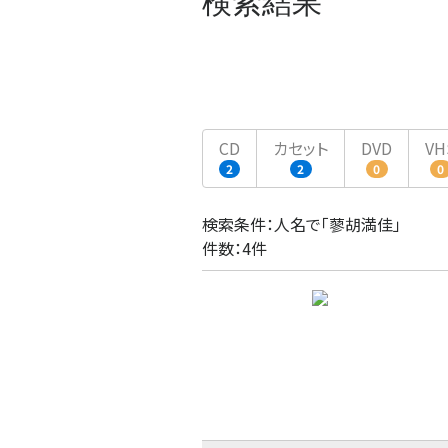
検索結果
CD
カセット
DVD
VH
2
2
0
0
検索条件：人名で「蓼胡満佳」
件数：4件