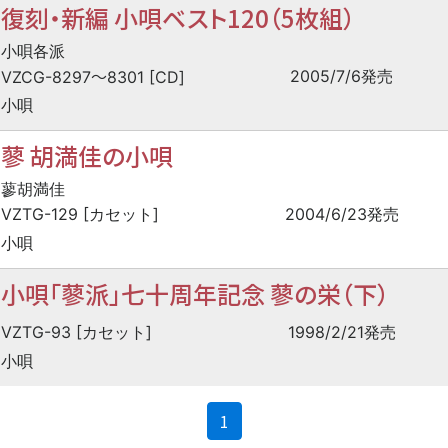
復刻・新編 小唄ベスト120（5枚組）
小唄各派
〜
2005/7/6発売
VZCG-8297
8301 [CD]
小唄
蓼 胡満佳の小唄
蓼胡満佳
VZTG-129 [カセット]
2004/6/23発売
小唄
小唄「蓼派」七十周年記念 蓼の栄（下）
VZTG-93 [カセット]
1998/2/21発売
小唄
(current)
1