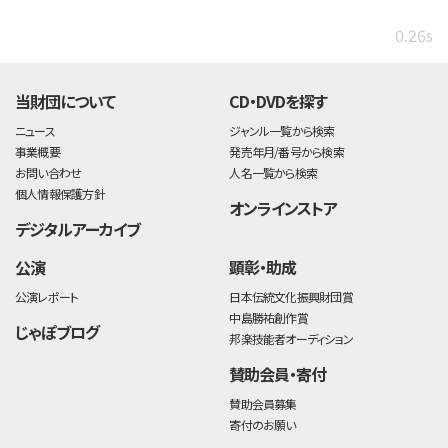
0.26s
当財団について
CD・DVDを探す
ニュース
ジャンル一覧から検索
事業概要
発売年月/番号から検索
お問い合わせ
人名一覧から検索
個人情報保護方針
オンラインストア
デジタルアーカイブ
公演
顕彰・助成
公演レポート
日本伝統文化振興財団賞
中島勝祐創作賞
じゃぽブログ
邦楽技能者オーディション
賛助会員・寄付
賛助会員募集
寄付のお願い