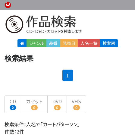
ジャンル
品番
発売日
人名
一覧
検索窓
検索結果
(current)
1
CD
カセット
DVD
VHS
2
0
0
0
検索条件：人名で「カートパターソン」
件数：2件