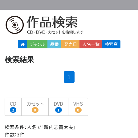
ジャンル
品番
発売日
人名
一覧
検索窓
検索結果
(current)
1
CD
カセット
DVD
VHS
2
0
1
0
検索条件：人名で「新内志賀太夫」
件数：3件