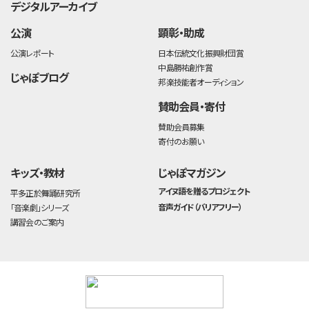
デジタルアーカイブ
公演
顕彰・助成
公演レポート
日本伝統文化振興財団賞
中島勝祐創作賞
じゃぽブログ
邦楽技能者オーディション
賛助会員・寄付
賛助会員募集
寄付のお願い
キッズ・教材
じゃぽマガジン
アイヌ語を贈るプロジェクト
平多正於舞踊研究所
音声ガイド（バリアフリー）
「音楽劇」シリーズ
講習会のご案内