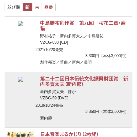
新
古
品番
並び順
中島勝祐創作賞 第九回 桜花三章・寿
猫
野村祐子・新内多賀太夫／中島勝祐
VZCG-833 [CD]
2021/10/20発売
3,300円（本体3,000円）
創作邦楽／箏曲／新内／長唄
第二十二回日本伝統文化振興財団賞 新
内多賀太夫（新内節）
新内多賀太夫 ほか
VZBG-59 [DVD]
2018/10/24発売
3,850円（本体3,500円）
新内節
日本音楽まるかじり（2枚組）