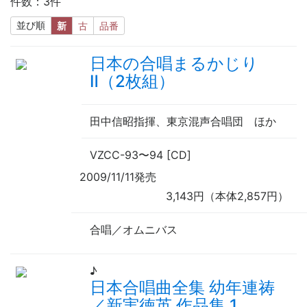
件数：3件
並び順
新
古
品番
日本の合唱まるかじり
Ⅱ（2枚組）
田中信昭
指揮
、東京混声合唱団
ほか
VZCC-93
〜
94 [CD]
2009/11/11発売
3,143円（本体2,857円）
合唱／オムニバス
♪
日本合唱曲全集 幼年連祷
／新実徳英 作品集 1