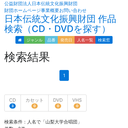
公益財団法人日本伝統文化振興財団
財団ホームページ
事業概要
お問い合わせ
日本伝統文化振興財団 作品
検索（CD・DVDを探す）
ジャンル
品番
発売日
人名
一覧
検索窓
検索結果
(current)
1
CD
カセット
DVD
VHS
3
0
0
0
検索条件：人名で「山梨大学合唱団」