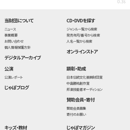
0.3s
当財団について
CD・DVDを探す
ニュース
ジャンル一覧から検索
事業概要
発売年月/番号から検索
お問い合わせ
人名一覧から検索
個人情報保護方針
オンラインストア
デジタルアーカイブ
公演
顕彰・助成
公演レポート
日本伝統文化振興財団賞
中島勝祐創作賞
じゃぽブログ
邦楽技能者オーディション
賛助会員・寄付
賛助会員募集
寄付のお願い
キッズ・教材
じゃぽマガジン