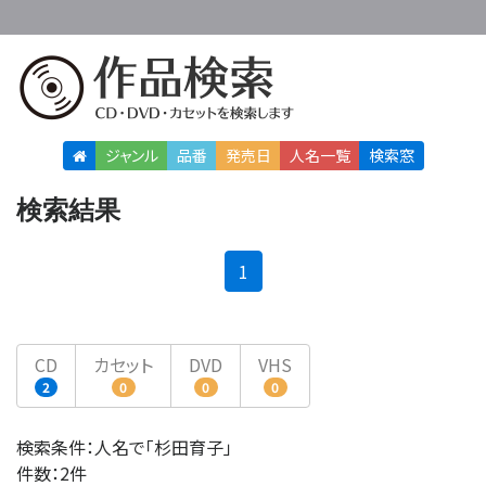
ジャンル
品番
発売日
人名
一覧
検索窓
検索結果
(current)
1
CD
カセット
DVD
VHS
2
0
0
0
検索条件：人名で「杉田育子」
件数：2件