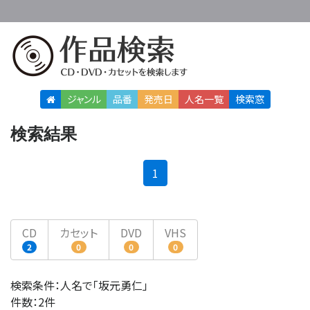
ジャンル
品番
発売日
人名
一覧
検索窓
検索結果
(current)
1
CD
カセット
DVD
VHS
2
0
0
0
検索条件：人名で「坂元勇仁」
件数：2件