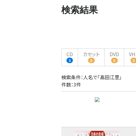
検索結果
CD
カセット
DVD
VH
3
0
0
0
検索条件：人名で「髙田江里」
件数：3件