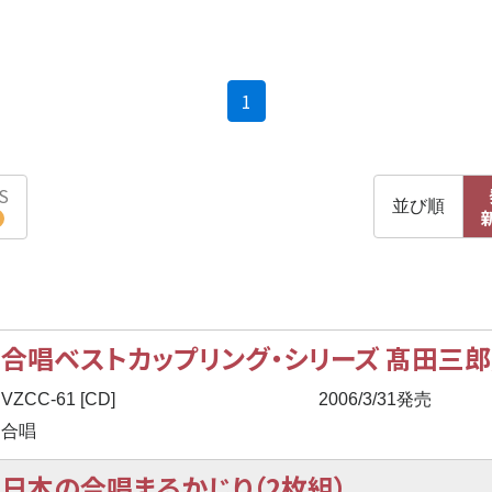
(current)
1
S
並び順
合唱ベストカップリング・シリーズ 髙田三
VZCC-61 [CD]
2006/3/31発売
合唱
日本の合唱まるかじり（2枚組）