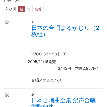
件数：2件
並び順
新
古
品番
♪
日本の合唱まるかじり（2
枚組）
VZCC-52
〜
53 [CD]
2005/12/16発売
3,143円（本体2,857円）
合唱／オムニバス
♪
日本合唱曲全集 混声合唱
愛唱曲集