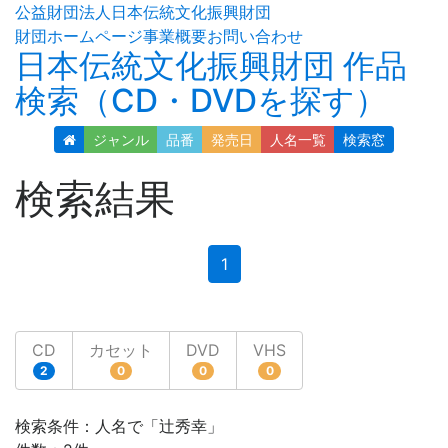
公益財団法人日本伝統文化振興財団
財団ホームページ
事業概要
お問い合わせ
日本伝統文化振興財団 作品
検索（CD・DVDを探す）
ジャンル
品番
発売日
人名
一覧
検索窓
検索結果
(current)
1
CD
カセット
DVD
VHS
2
0
0
0
検索条件：人名で「辻秀幸」