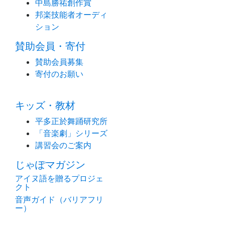
中島勝祐創作賞
邦楽技能者オーディ
ション
賛助会員・寄付
賛助会員募集
寄付のお願い
キッズ・教材
平多正於舞踊研究所
「音楽劇」シリーズ
講習会のご案内
じゃぽマガジン
アイヌ語を贈るプロジェ
クト
音声ガイド（バリアフリ
ー）