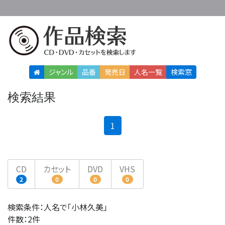
ジャンル
品番
発売日
人名
一覧
検索窓
検索結果
(current)
1
CD
カセット
DVD
VHS
2
0
0
0
検索条件：人名で「小林久美」
件数：2件