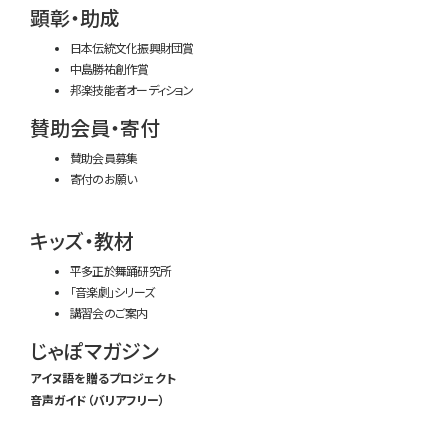
顕彰・助成
日本伝統文化振興財団賞
中島勝祐創作賞
邦楽技能者オーディション
賛助会員・寄付
賛助会員募集
寄付のお願い
キッズ・教材
平多正於舞踊研究所
「音楽劇」シリーズ
講習会のご案内
じゃぽマガジン
アイヌ語を贈るプロジェクト
音声ガイド（バリアフリー）