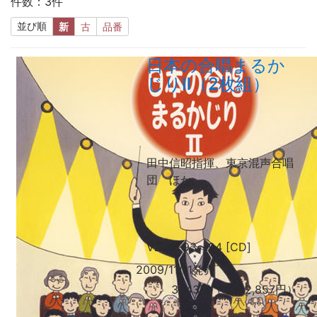
件数：3件
並び順
新
古
品番
日本の合唱まるか
じりⅡ（2枚組）
田中信昭
指揮
、東京混声合唱
団
ほか
VZCC-93
〜
94 [CD]
2009/11/11発売
3,143円（本体2,857円）