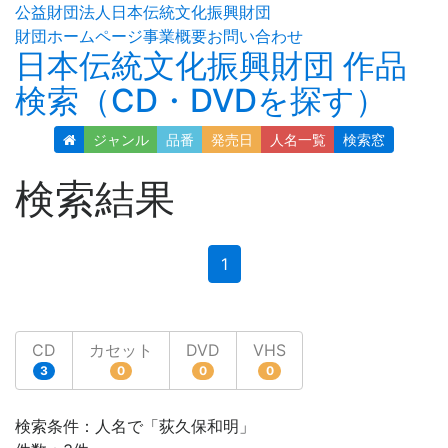
公益財団法人日本伝統文化振興財団
財団ホームページ
事業概要
お問い合わせ
日本伝統文化振興財団 作品
検索（CD・DVDを探す）
ジャンル
品番
発売日
人名
一覧
検索窓
検索結果
(current)
1
CD
カセット
DVD
VHS
3
0
0
0
検索条件：人名で「荻久保和明」