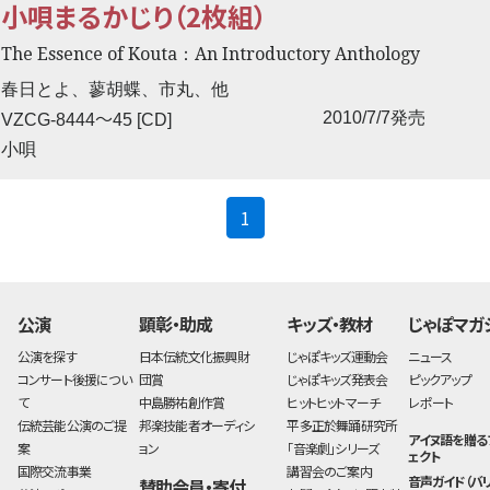
小唄まるかじり（2枚組）
The Essence of Kouta：An Introductory Anthology
春日とよ、蓼胡蝶、市丸、他
〜
2010/7/7発売
VZCG-8444
45 [CD]
小唄
(current)
1
公演
顕彰・助成
キッズ・教材
じゃぽマガ
公演を探す
日本伝統文化振興財
じゃぽキッズ運動会
ニュース
コンサート後援につい
団賞
じゃぽキッズ発表会
ピックアップ
て
中島勝祐創作賞
ヒットヒットマーチ
レポート
伝統芸能公演のご提
邦楽技能者オーディシ
平多正於舞踊研究所
アイヌ語を贈る
案
ョン
「音楽劇」シリーズ
ェクト
国際交流事業
講習会のご案内
音声ガイド（バ
賛助会員・寄付