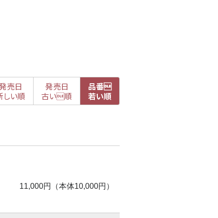
発売日
発売日
品番

新
しい順
古
い順
若い順
11,000円（本体10,000円）