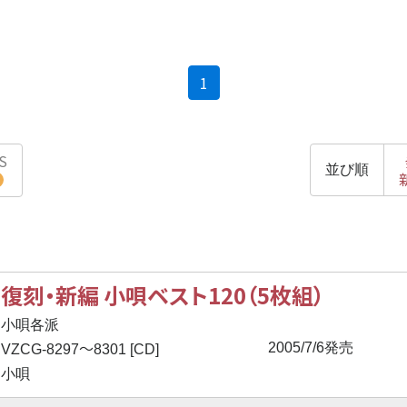
(current)
1
S
並び順
復刻・新編 小唄ベスト120（5枚組）
小唄各派
〜
2005/7/6発売
VZCG-8297
8301 [CD]
小唄