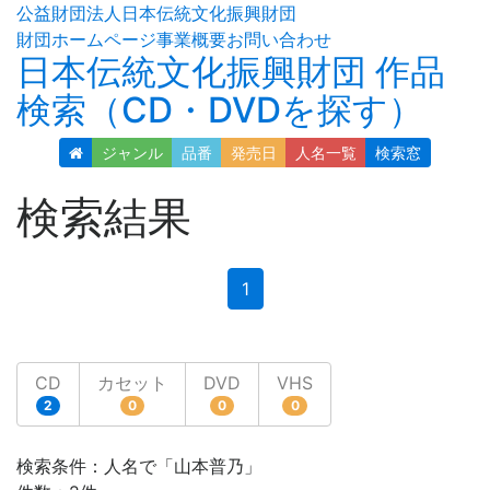
公益財団法人日本伝統文化振興財団
財団ホームページ
事業概要
お問い合わせ
日本伝統文化振興財団 作品
検索（CD・DVDを探す）
ジャンル
品番
発売日
人名
一覧
検索窓
検索結果
(current)
1
CD
カセット
DVD
VHS
2
0
0
0
検索条件：人名で「山本普乃」