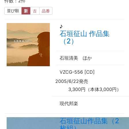
件数：2件
並び順
新
古
品番
♪
石垣征山 作品集
（2）
石垣清美
ほか
VZCG-556 [CD]
2005/6/22発売
3,300円（本体3,000円）
現代邦楽
石垣征山作品集（2
枚組）