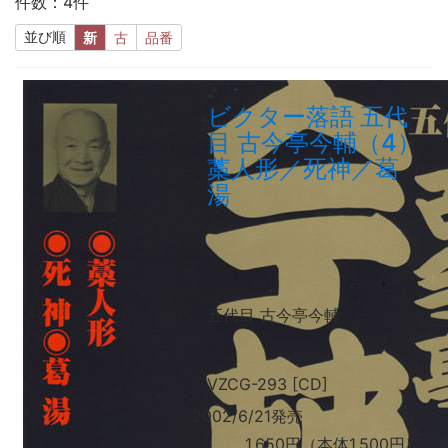
件数：4件
並び順
新
古
品番
♪
ビクター落語 五代
目 古今亭今輔（4）
藁人形／死神／葛
湯
五代目 古今亭今輔
VZCG-293 [CD]
2002/6/21発売
1,650円（本体1,500円）