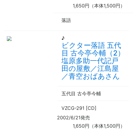
1,650円（本体1,500円）
落語
♪
ビクター落語 五代
目 古今亭今輔（2）
塩原多助一代記戸
田の屋敷／江島屋
／青空おばあさん
五代目 古今亭今輔
VZCG-291 [CD]
2002/6/21発売
1,650円（本体1,500円）