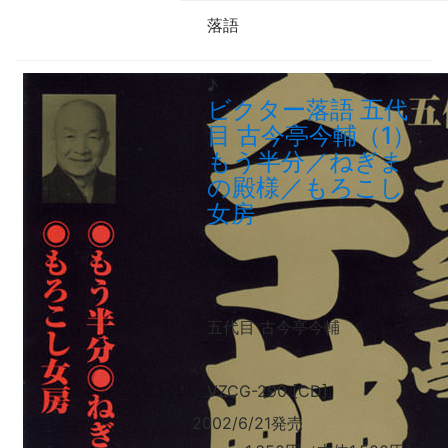
落語
♪
ビクター落語 五代
目 古今亭今輔（1）
もう半分／ねぎま
の殿様／もろこし
女房
五代目 古今亭今輔
VZCG-290 [CD]
2002/6/21発売