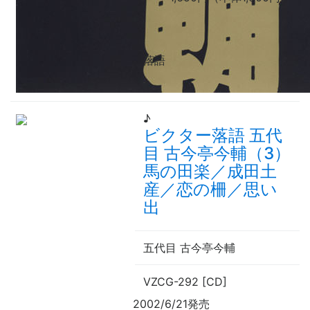
落語
♪
ビクター落語 五代
目 古今亭今輔（3）
馬の田楽／成田土
産／恋の柵／思い
出
五代目 古今亭今輔
VZCG-292 [CD]
2002/6/21発売