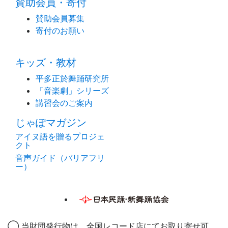
賛助会員・寄付
賛助会員募集
寄付のお願い
キッズ・教材
平多正於舞踊研究所
「音楽劇」シリーズ
講習会のご案内
じゃぽマガジン
アイヌ語を贈るプロジェ
クト
音声ガイド（バリアフリ
ー）
◯ 当財団発行物は、全国レコード店にてお取り寄せ可