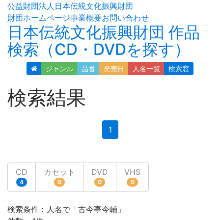
公益財団法人日本伝統文化振興財団
財団ホームページ
事業概要
お問い合わせ
日本伝統文化振興財団 作品
検索（CD・DVDを探す）
ジャンル
品番
発売日
人名
一覧
検索窓
検索結果
(current)
1
CD
カセット
DVD
VHS
4
0
0
0
検索条件：人名で「古今亭今輔」