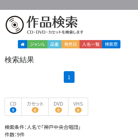
ジャンル
品番
発売日
人名
一覧
検索窓
検索結果
(current)
1
CD
カセット
DVD
VHS
9
0
0
0
検索条件：人名で「神戸中央合唱団」
件数：9件