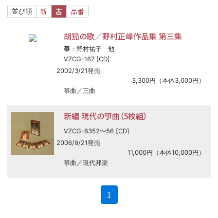
新
古
品番
並び順
胡笳の歌／野村正峰作品集 第三集
箏
他
：野村祐子
VZCG-167 [CD]
2002/3/21発売
3,300円（本体3,000円）
箏曲／三曲
新編 現代の箏曲（5枚組）
〜
VZCG-8352
56 [CD]
2006/6/21発売
11,000円（本体10,000円）
箏曲／現代邦楽
(current)
1