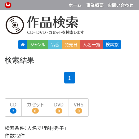
ジャンル
品番
発売日
人名
一覧
検索窓
検索結果
(current)
1
CD
カセット
DVD
VHS
2
0
0
0
検索条件：人名で「野村秀子」
件数：2件