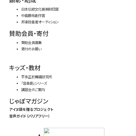
日本伝統文化振興財団賞
中島勝祐創作賞
邦楽技能者オーディション
賛助会員・寄付
賛助会員募集
寄付のお願い
キッズ・教材
平多正於舞踊研究所
「音楽劇」シリーズ
講習会のご案内
じゃぽマガジン
アイヌ語を贈るプロジェクト
音声ガイド（バリアフリー）