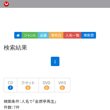
ジャンル
品番
発売日
人名
一覧
検索窓
検索結果
(current)
1
CD
カセット
DVD
VHS
7
0
0
0
検索条件：人名で「金原亭馬生」
件数：7件