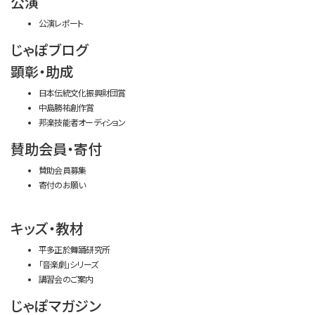
公演
公演レポート
じゃぽブログ
顕彰・助成
日本伝統文化振興財団賞
中島勝祐創作賞
邦楽技能者オーディション
賛助会員・寄付
賛助会員募集
寄付のお願い
キッズ・教材
平多正於舞踊研究所
「音楽劇」シリーズ
講習会のご案内
じゃぽマガジン