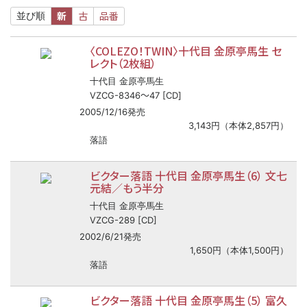
新
古
品番
並び順
〈COLEZO！TWIN〉十代目 金原亭馬生 セ
レクト（2枚組）
十代目 金原亭馬生
〜
VZCG-8346
47 [CD]
2005/12/16発売
3,143円（本体2,857円）
落語
ビクター落語 十代目 金原亭馬生（6） 文七
元結／もう半分
十代目 金原亭馬生
VZCG-289 [CD]
2002/6/21発売
1,650円（本体1,500円）
落語
ビクター落語 十代目 金原亭馬生（5） 富久