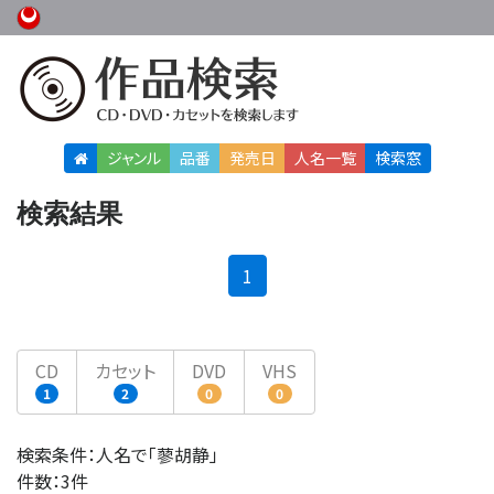
ジャンル
品番
発売日
人名
一覧
検索窓
検索結果
(current)
1
CD
カセット
DVD
VHS
1
2
0
0
検索条件：人名で「蓼胡静」
件数：3件