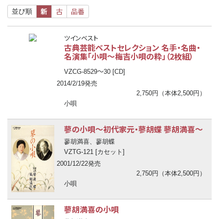
新
古
品番
並び順
ツインベスト
古典芸能ベストセレクション 名手・名曲・
名演集「小唄～梅吉小唄の粋」（2枚組）
〜
VZCG-8529
30 [CD]
2014/2/19発売
2,750円（本体2,500円）
小唄
蓼の小唄
〜
初代家元・蓼胡蝶 蓼胡満喜
〜
蓼胡満喜、蓼胡蝶
VZTG-121 [カセット]
2001/12/22発売
2,750円（本体2,500円）
小唄
蓼胡満喜の小唄