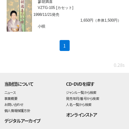
蓼胡満喜
VZTG-105 [カセット]
1998/11/21発売
1,650円（本体1,500円）
小唄
(current)
1
0.28s
当財団について
CD・DVDを探す
ニュース
ジャンル一覧から検索
事業概要
発売年月/番号から検索
お問い合わせ
人名一覧から検索
個人情報保護方針
オンラインストア
デジタルアーカイブ