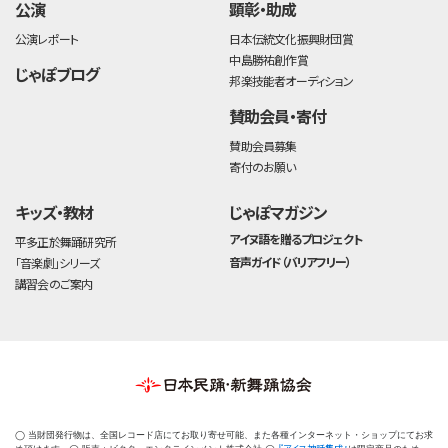
公演
顕彰・助成
公演レポート
日本伝統文化振興財団賞
中島勝祐創作賞
じゃぽブログ
邦楽技能者オーディション
賛助会員・寄付
賛助会員募集
寄付のお願い
キッズ・教材
じゃぽマガジン
アイヌ語を贈るプロジェクト
平多正於舞踊研究所
音声ガイド（バリアフリー）
「音楽劇」シリーズ
講習会のご案内
◯ 当財団発行物は、全国レコード店にてお取り寄せ可能、また各種インターネット・ショップにてお求