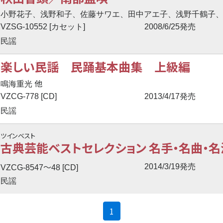
小野花子、浅野和子、佐藤サワエ、田中アエ子、浅野千鶴子
VZSG-10552 [カセット]
2008/6/25発売
民謡
楽しい民謡 民踊基本曲集 上級編
他
鳴海重光
VZCG-778 [CD]
2013/4/17発売
民謡
ツインベスト
古典芸能ベストセレクション 名手・名曲・名演
〜
2014/3/19発売
VZCG-8547
48 [CD]
民謡
(current)
1