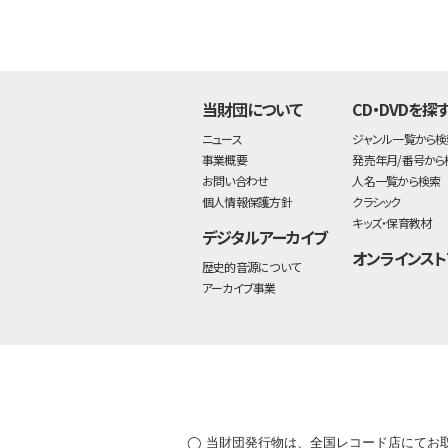
当財団について
CD・DVDを探
ニュース
ジャンル一覧から検
事業概要
発売年月/番号から
お問い合わせ
人名一覧から検索
個人情報保護方針
クラシック
キッズ・保育教材
デジタルアーカイブ
オンラインスト
歴史的音源について
アーカイブ事業
◯ 当財団発行物は、全国レコード店にてお