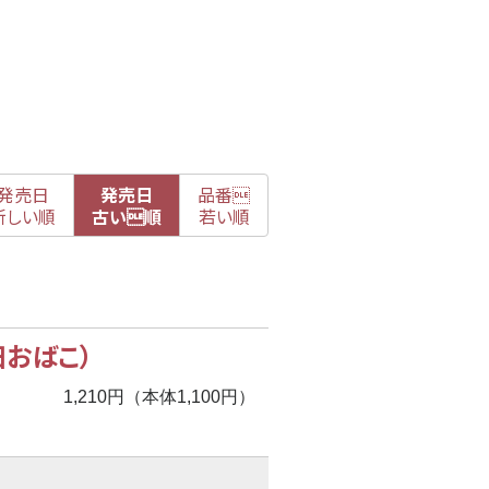
発売日
発売日
品番

新
しい順
古
い順
若い順
おばこ）
1,210円（本体1,100円）