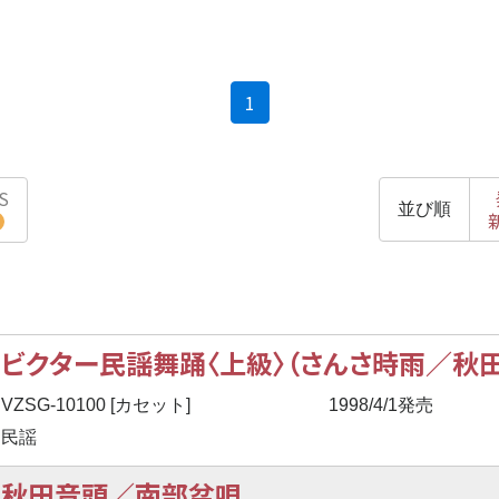
(current)
1
S
並び順
ビクター民謡舞踊〈上級〉（さんさ時雨／秋田
VZSG-10100 [カセット]
1998/4/1発売
民謡
秋田音頭／南部盆唄