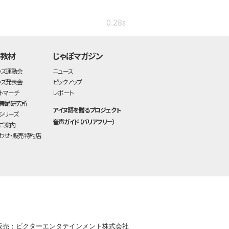
0.28s
・教材
じゃぽマガジン
ッズ運動会
ニュース
ッズ発表会
ピックアップ
トマーチ
レポート
舞踊研究所
アイヌ語を贈るプロジェクト
シリーズ
音声ガイド（バリアフリー）
ご案内
わせ・販売特約店
販売：ビクターエンタテインメント株式会社