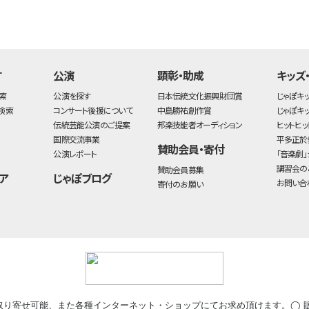
す
公演
顕彰・助成
キッズ
索
公演を探す
日本伝統文化振興財団賞
じゃぽキ
検索
コンサート後援について
中島勝祐創作賞
じゃぽキ
伝統芸能公演のご提案
邦楽技能者オーディション
ヒットヒッ
国際交流事業
平多正於
賛助会員・寄付
公演レポート
「音楽劇」
講習会の
賛助会員募集
ア
じゃぽブログ
お問い合
寄付のお願い
取り寄せ可能、また各種インターネット・ショップにてお求め頂けます。◯ 