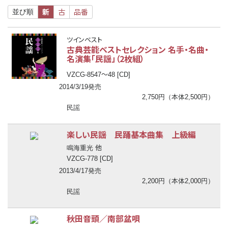
新
古
品番
並び順
ツインベスト
古典芸能ベストセレクション 名手・名曲・
名演集「民謡」（2枚組）
〜
VZCG-8547
48 [CD]
2014/3/19発売
2,750円（本体2,500円）
民謡
楽しい民謡 民踊基本曲集 上級編
他
鳴海重光
VZCG-778 [CD]
2013/4/17発売
2,200円（本体2,000円）
民謡
秋田音頭／南部盆唄