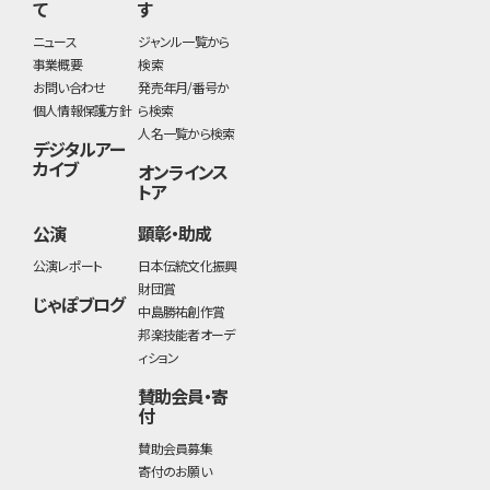
て
す
ニュース
ジャンル一覧から
事業概要
検索
お問い合わせ
発売年月/番号か
個人情報保護方針
ら検索
人名一覧から検索
デジタルアー
カイブ
オンラインス
トア
公演
顕彰・助成
公演レポート
日本伝統文化振興
財団賞
じゃぽブログ
中島勝祐創作賞
邦楽技能者オーデ
ィション
賛助会員・寄
付
賛助会員募集
寄付のお願い