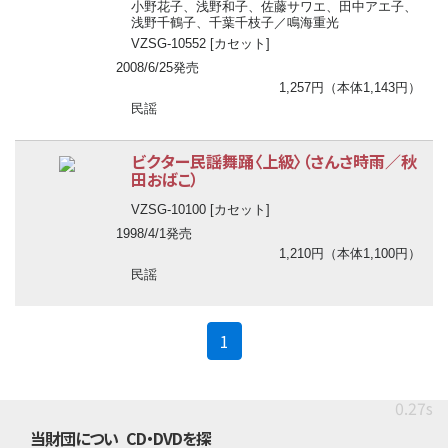
小野花子、浅野和子、佐藤サワエ、田中アエ子、
浅野千鶴子、千葉千枝子／鳴海重光
VZSG-10552 [カセット]
2008/6/25発売
1,257円（本体1,143円）
民謡
ビクター民謡舞踊〈上級〉（さんさ時雨／秋
田おばこ）
VZSG-10100 [カセット]
1998/4/1発売
1,210円（本体1,100円）
民謡
(current)
1
0.27s
当財団につい
CD・DVDを探