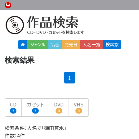
ジャンル
品番
発売日
人名
一覧
検索窓
検索結果
(current)
1
CD
カセット
DVD
VHS
2
2
0
0
検索条件：人名で「鎌田筧水」
件数：4件