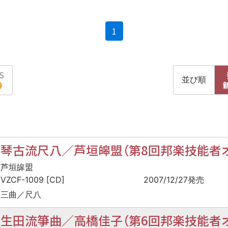
(current)
1
S
並び順
琴古流尺八／芦垣皞盟（第8回邦楽技能者オ
芦垣皞盟
VZCF-1009 [CD]
2007/12/27発売
三曲／尺八
生田流箏曲／高橋佳子（第6回邦楽技能者オ