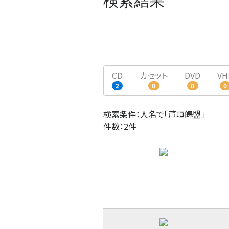
検索結果
CD
カセット
DVD
VH
2
0
0
0
検索条件：人名で「芦垣皞盟」
件数：2件