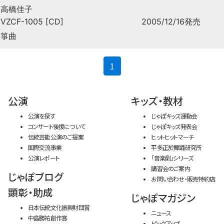
高橋佳子
VZCF-1005 [CD]
2005/12/16発売
箏曲
(current)
1
公演
キッズ・教材
公演を探す
じゃぽキッズ運動会
コンサート後援について
じゃぽキッズ発表会
伝統芸能公演のご提案
ヒットヒットマーチ
国際交流事業
平多正於舞踊研究所
公演レポート
「音楽劇」シリーズ
講習会のご案内
じゃぽブログ
お問い合わせ・販売特約店
顕彰・助成
じゃぽマガジン
日本伝統文化振興財団賞
ニュース
中島勝祐創作賞
ピックアップ