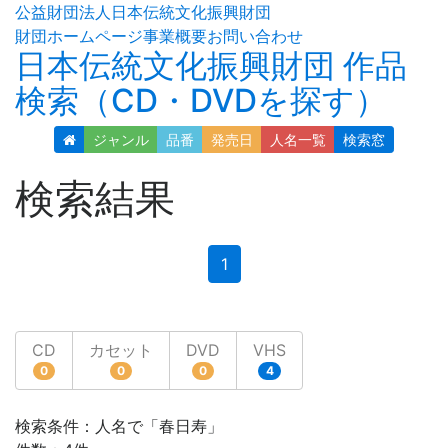
公益財団法人日本伝統文化振興財団
財団ホームページ
事業概要
お問い合わせ
日本伝統文化振興財団 作品
検索（CD・DVDを探す）
ジャンル
品番
発売日
人名
一覧
検索窓
検索結果
(current)
1
CD
カセット
DVD
VHS
0
0
0
4
検索条件：人名で「春日寿」