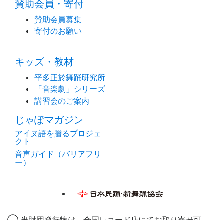
賛助会員・寄付
賛助会員募集
寄付のお願い
キッズ・教材
平多正於舞踊研究所
「音楽劇」シリーズ
講習会のご案内
じゃぽマガジン
アイヌ語を贈るプロジェ
クト
音声ガイド（バリアフリ
ー）
◯ 当財団発行物は、全国レコード店にてお取り寄せ可