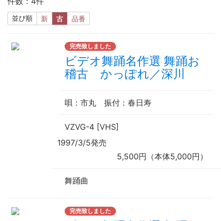
件数：4件
並び順
新
古
品番
完売致しました
ビデオ舞踊名作選 舞踊お
稽古 かっぽれ／深川
唄
：市丸
振付
：春日寿
VZVG-4 [VHS]
1997/3/5発売
5,500円（本体5,000円）
舞踊曲
完売致しました