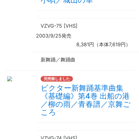
VZVG-75 [VHS]
2003/9/25発売
8,381円（本体7,619円）
新舞踊／舞踊曲
完売致しました
ビクター新舞踊基準曲集
《基礎編》第4巻 出船の港
／柳の雨／青春譜／京舞ご
ころ
VZVG-74 [VHS]