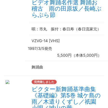
ビデオ舞踊名作選 舞踊お
稽古 雨の田原坂／長崎ぶ
らぶら節
唄
：市丸
振付
：春日寿（
春日流家元
）
VZVG-14 [VHS]
1997/3/5発売
5,500円（本体5,000円）
舞踊曲
完売致しました
ビクター新舞踊基準曲集
《基礎編》第5巻 城ケ島の
雨／木遣りくずし／祇園
小唄／城山の華