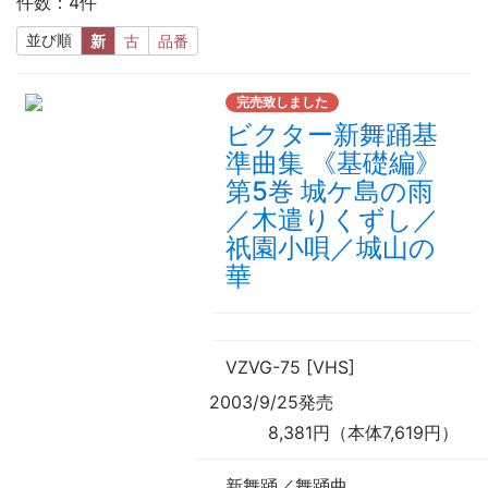
件数：4件
並び順
新
古
品番
完売致しました
ビクター新舞踊基
準曲集 《基礎編》
第5巻 城ケ島の雨
／木遣りくずし／
祇園小唄／城山の
華
VZVG-75 [VHS]
2003/9/25発売
8,381円（本体7,619円）
新舞踊／舞踊曲