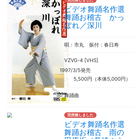
ビデオ舞踊名作選
舞踊お稽古 かっ
ぽれ／深川
唄
：市丸
振付
：春日寿
VZVG-4 [VHS]
1997/3/5発売
5,500円（本体5,000円）
舞踊曲
完売致しました
ビデオ舞踊名作選
舞踊お稽古 雨の