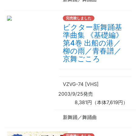
完売致しました
ビクター新舞踊基
準曲集 《基礎編》
第4巻 出船の港／
柳の雨／青春譜／
京舞ごころ
VZVG-74 [VHS]
2003/9/25発売
8,381円（本体7,619円）
新舞踊／舞踊曲
完売致しました