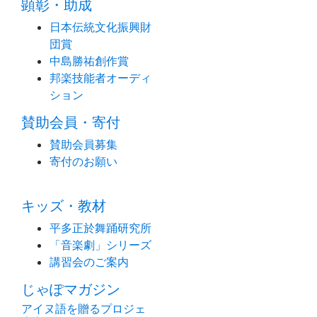
顕彰・助成
日本伝統文化振興財
団賞
中島勝祐創作賞
邦楽技能者オーディ
ション
賛助会員・寄付
賛助会員募集
寄付のお願い
キッズ・教材
平多正於舞踊研究所
「音楽劇」シリーズ
講習会のご案内
じゃぽマガジン
アイヌ語を贈るプロジェ