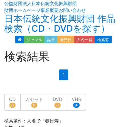
公益財団法人日本伝統文化振興財団
財団ホームページ
事業概要
お問い合わせ
日本伝統文化振興財団 作品
検索（CD・DVDを探す）
ジャンル
品番
発売日
人名
一覧
検索窓
検索結果
(current)
1
CD
カセット
DVD
VHS
0
0
0
4
検索条件：人名で「春日寿」