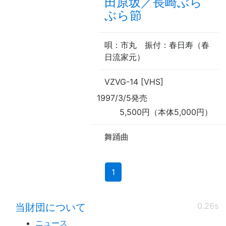
田原坂／長崎ぶら
ぶら節
唄
：市丸
振付
：春日寿（
春
日流家元
）
VZVG-14 [VHS]
1997/3/5発売
5,500円（本体5,000円）
舞踊曲
(current)
1
0.26s
当財団について
ニュース