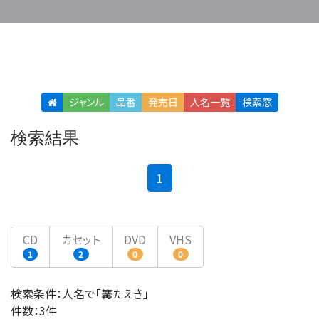
ジャンル
品番
発売日
人名
一覧
検索窓
検索結果
(current)
1
CD
カセット
DVD
VHS
1
2
0
0
検索条件：人名で「篝たえき」
件数：3件