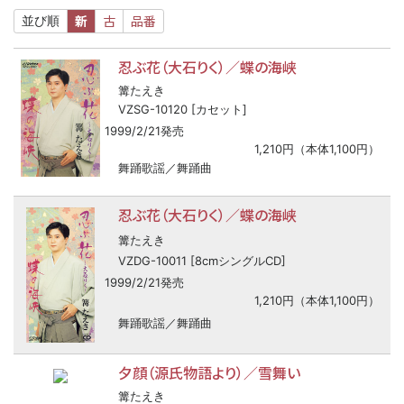
新
古
品番
並び順
忍ぶ花（大石りく）／蝶の海峡
篝たえき
VZSG-10120 [カセット]
1999/2/21発売
1,210円（本体1,100円）
舞踊歌謡／舞踊曲
忍ぶ花（大石りく）／蝶の海峡
篝たえき
VZDG-10011 [8cmシングルCD]
1999/2/21発売
1,210円（本体1,100円）
舞踊歌謡／舞踊曲
夕顔（源氏物語より）／雪舞い
篝たえき