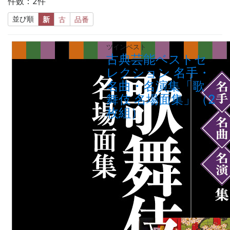
件数：2件
並び順
新
古
品番
ツインベスト
古典芸能ベストセ
レクション 名手・
名曲・名演集「歌
舞伎 名場面集」（2
枚組）