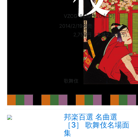
VZCG-8519
〜
20 [CD]
2014/2/19発売
2,750円（本体2,500円）
歌舞伎
邦楽百選 名曲選
［3］ 歌舞伎名場面
集