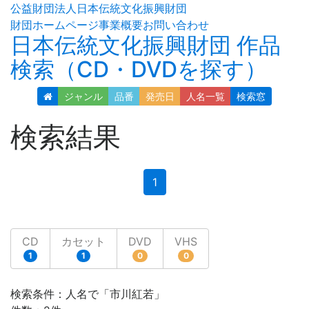
公益財団法人日本伝統文化振興財団
財団ホームページ
事業概要
お問い合わせ
日本伝統文化振興財団 作品
検索（CD・DVDを探す）
ジャンル
品番
発売日
人名
一覧
検索窓
検索結果
(current)
1
CD
カセット
DVD
VHS
1
1
0
0
検索条件：人名で「市川紅若」