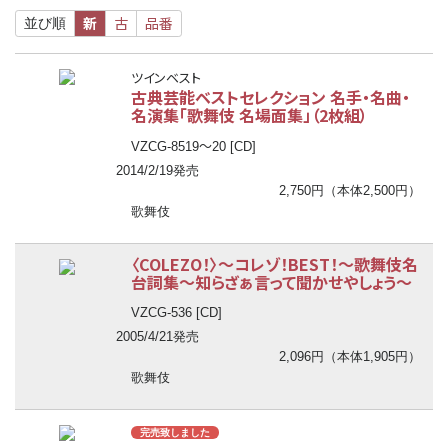
新
古
品番
並び順
ツインベスト
古典芸能ベストセレクション 名手・名曲・
名演集「歌舞伎 名場面集」（2枚組）
〜
VZCG-8519
20 [CD]
2014/2/19発売
2,750円（本体2,500円）
歌舞伎
〈COLEZO！〉
〜
コレゾ！BEST！
〜
歌舞伎名
台詞集
〜
知らざぁ言って聞かせやしょう
〜
VZCG-536 [CD]
2005/4/21発売
2,096円（本体1,905円）
歌舞伎
完売致しました