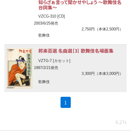
知らざぁ言って聞かせやしょう
〜
歌舞伎名
台詞集
〜
VZCG-310 [CD]
2003/6/25発売
2,750円（本体2,500円）
歌舞伎
邦楽百選 名曲選［3］ 歌舞伎名場面集
VZTG-7 [カセット]
1997/2/21発売
3,300円（本体3,000円）
歌舞伎
(current)
1
0.27s