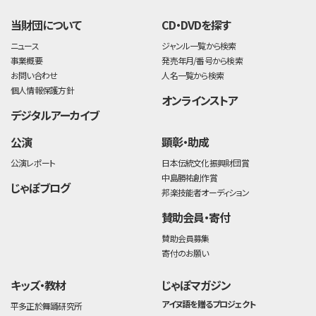
当財団について
CD・DVDを探す
ニュース
ジャンル一覧から検索
事業概要
発売年月/番号から検索
お問い合わせ
人名一覧から検索
個人情報保護方針
オンラインストア
デジタルアーカイブ
公演
顕彰・助成
公演レポート
日本伝統文化振興財団賞
中島勝祐創作賞
じゃぽブログ
邦楽技能者オーディション
賛助会員・寄付
賛助会員募集
寄付のお願い
キッズ・教材
じゃぽマガジン
アイヌ語を贈るプロジェクト
平多正於舞踊研究所