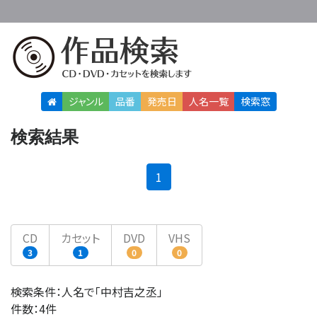
ジャンル
品番
発売日
人名
一覧
検索窓
検索結果
(current)
1
CD
カセット
DVD
VHS
3
1
0
0
検索条件：人名で「中村吉之丞」
件数：4件