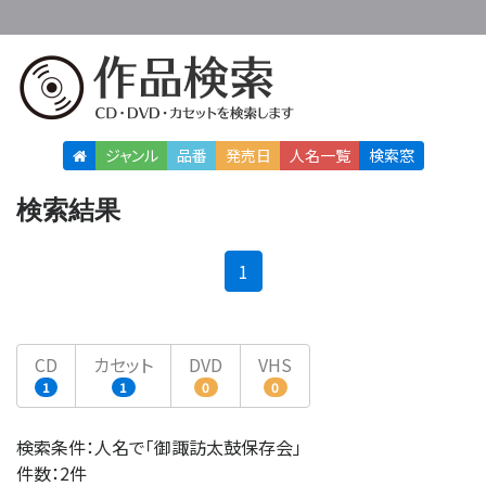
ジャンル
品番
発売日
人名
一覧
検索窓
検索結果
(current)
1
CD
カセット
DVD
VHS
1
1
0
0
検索条件：人名で「御諏訪太鼓保存会」
件数：2件