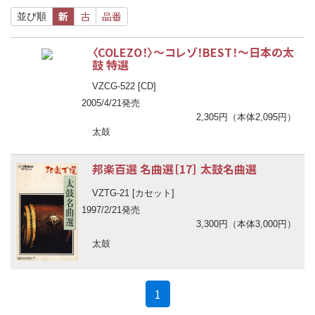
新
古
品番
並び順
〈COLEZO！〉
〜
コレゾ！BEST！
〜
日本の太
鼓 特選
VZCG-522 [CD]
2005/4/21発売
2,305円（本体2,095円）
太鼓
邦楽百選 名曲選［17］ 太鼓名曲選
VZTG-21 [カセット]
1997/2/21発売
3,300円（本体3,000円）
太鼓
(current)
1