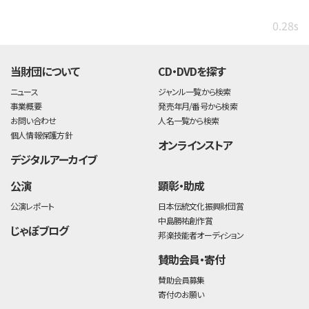
0.28s
当財団について
CD・DVDを探す
ニュース
ジャンル一覧から検索
事業概要
発売年月/番号から検索
お問い合わせ
人名一覧から検索
個人情報保護方針
オンラインストア
デジタルアーカイブ
公演
顕彰・助成
公演レポート
日本伝統文化振興財団賞
中島勝祐創作賞
じゃぽブログ
邦楽技能者オーディション
賛助会員・寄付
賛助会員募集
寄付のお願い