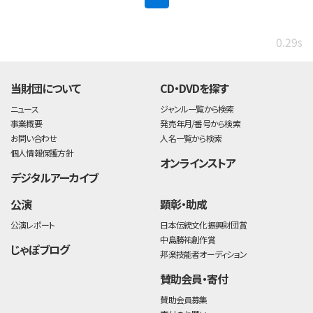
0.29s
当財団について
CD・DVDを探す
ニュース
ジャンル一覧から検索
事業概要
発売年月/番号から検索
お問い合わせ
人名一覧から検索
個人情報保護方針
オンラインストア
デジタルアーカイブ
公演
顕彰・助成
公演レポート
日本伝統文化振興財団賞
中島勝祐創作賞
じゃぽブログ
邦楽技能者オーディション
賛助会員・寄付
賛助会員募集