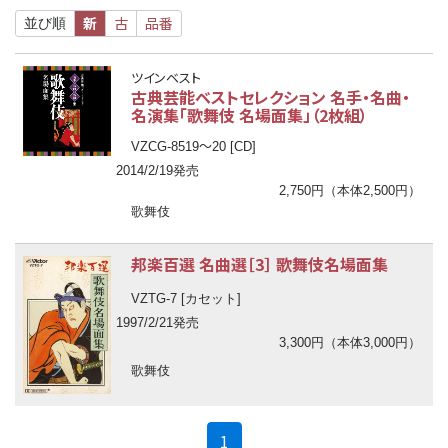
新
古
品番
並び順
ツインベスト
古典芸能ベストセレクション 名手・名曲・
名演集「歌舞伎 名場面集」（2枚組）
〜
VZCG-8519
20 [CD]
2014/2/19発売
2,750円（本体2,500円）
歌舞伎
邦楽百選 名曲選［3］ 歌舞伎名場面集
VZTG-7 [カセット]
1997/2/21発売
3,300円（本体3,000円）
歌舞伎
(current)
1