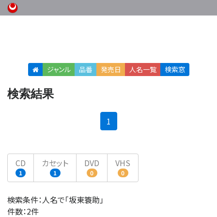
ジャンル
品番
発売日
人名
一覧
検索窓
検索結果
(current)
1
CD
カセット
DVD
VHS
1
1
0
0
検索条件：人名で「坂東簑助」
件数：2件