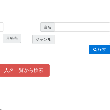
曲名
月発売
ジャンル
検索
人名一覧から検索
た。