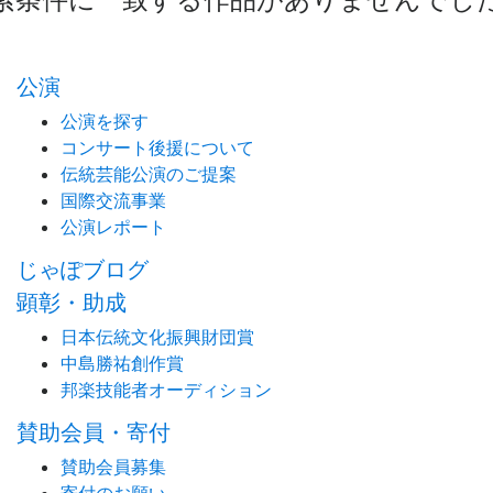
公演
公演を探す
コンサート後援について
伝統芸能公演のご提案
国際交流事業
公演レポート
じゃぽブログ
顕彰・助成
日本伝統文化振興財団賞
中島勝祐創作賞
邦楽技能者オーディション
賛助会員・寄付
賛助会員募集