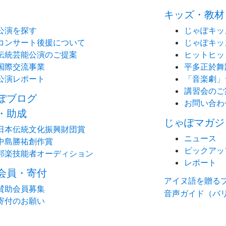
キッズ・教材
公演を探す
じゃぽキッ
コンサート後援について
じゃぽキッ
伝統芸能公演のご提案
ヒットヒッ
国際交流事業
平多正於舞
公演レポート
「音楽劇」
講習会のご
ぽブログ
お問い合わ
・助成
じゃぽマガジ
日本伝統文化振興財団賞
ニュース
中島勝祐創作賞
ピックアッ
邦楽技能者オーディション
レポート
会員・寄付
アイヌ語を贈る
賛助会員募集
音声ガイド（バ
寄付のお願い