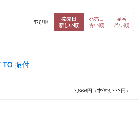
発売日
発売日
品番
並び順
新
しい順
古
い順
若い順
TO 振付
3,666円（本体3,333円）