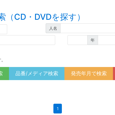
索（CD・DVDを探す）
人名
年
す。
索
品番/メディア検索
発売年月で検索
(current)
1