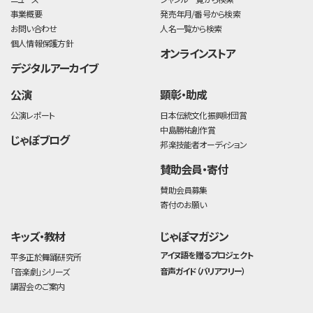
事業概要
発売年月/番号から検索
お問い合わせ
人名一覧から検索
個人情報保護方針
オンラインストア
デジタルアーカイブ
公演
顕彰・助成
公演レポート
日本伝統文化振興財団賞
中島勝祐創作賞
じゃぽブログ
邦楽技能者オーディション
賛助会員・寄付
賛助会員募集
寄付のお願い
キッズ・教材
じゃぽマガジン
アイヌ語を贈るプロジェクト
平多正於舞踊研究所
音声ガイド（バリアフリー）
「音楽劇」シリーズ
講習会のご案内