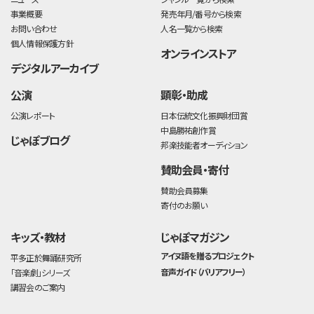
事業概要
発売年月/番号から検索
お問い合わせ
人名一覧から検索
個人情報保護方針
オンラインストア
デジタルアーカイブ
公演
顕彰・助成
公演レポート
日本伝統文化振興財団賞
中島勝祐創作賞
じゃぽブログ
邦楽技能者オーディション
賛助会員・寄付
賛助会員募集
寄付のお願い
キッズ・教材
じゃぽマガジン
アイヌ語を贈るプロジェクト
平多正於舞踊研究所
音声ガイド（バリアフリー）
「音楽劇」シリーズ
講習会のご案内