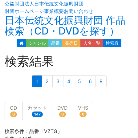
公益財団法人日本伝統文化振興財団
財団ホームページ
事業概要
お問い合わせ
日本伝統文化振興財団 作品
検索（CD・DVDを探す）
ジャンル
品番
発売日
人名
一覧
検索窓
検索結果
(current)
1
2
3
4
5
6
8
CD
カセット
DVD
VHS
0
147
0
0
検索条件：品番「VZTG」