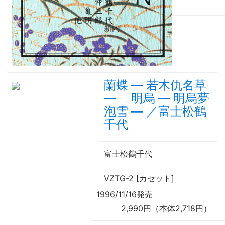
新内
蘭蝶
—
若木仇名草
—
明烏
—
明烏夢
泡雪
—
／富士松鶴
千代
富士松鶴千代
VZTG-2 [カセット]
1996/11/16発売
2,990円（本体2,718円）