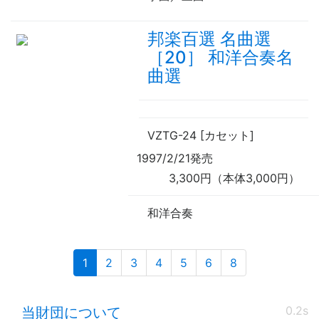
邦楽百選 名曲選
［20］ 和洋合奏名
曲選
VZTG-24 [カセット]
1997/2/21発売
3,300円（本体3,000円）
和洋合奏
(current)
1
2
3
4
5
6
8
0.2s
当財団について