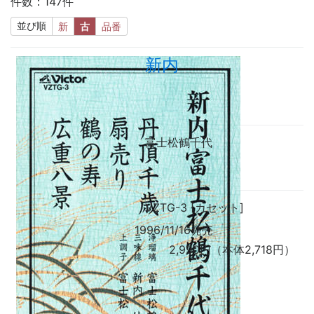
件数：147件
並び順
新
古
品番
新内
富士松鶴千代
VZTG-3 [カセット]
1996/11/16発売
2,990円（本体2,718円）