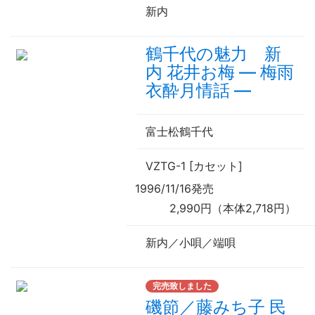
新内
鶴千代の魅力 新
内 花井お梅
—
梅雨
衣酔月情話
—
富士松鶴千代
VZTG-1 [カセット]
1996/11/16発売
2,990円（本体2,718円）
新内／小唄／端唄
完売致しました
磯節／藤みち子 民