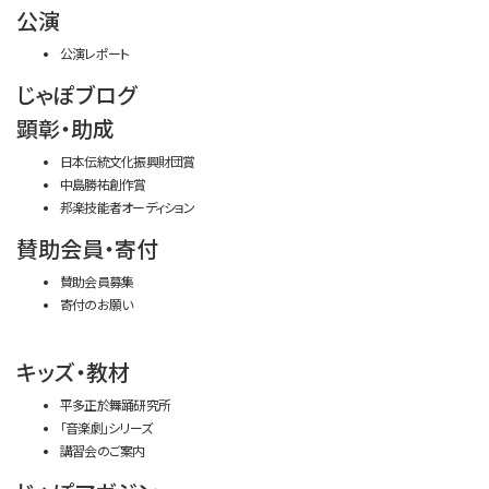
公演
公演レポート
じゃぽブログ
顕彰・助成
日本伝統文化振興財団賞
中島勝祐創作賞
邦楽技能者オーディション
賛助会員・寄付
賛助会員募集
寄付のお願い
キッズ・教材
平多正於舞踊研究所
「音楽劇」シリーズ
講習会のご案内