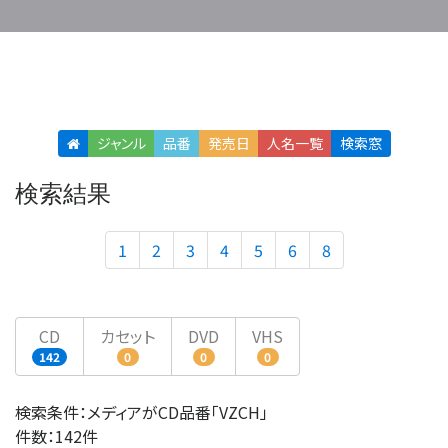
ジャンル
品番
発売日
人名
一覧
検索窓
検索結果
1
2
3
4
5
6
8
CD
カセット
DVD
VHS
142
0
0
0
検索条件：メディアがCD品番「VZCH」
件数：142件